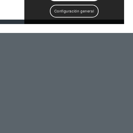
Configuración general
800
3
m
Superficie Excavada
DISEÑO WEB