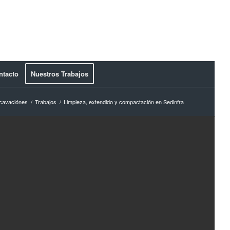
ntacto
Nuestros Trabajos
cavaciónes
/
Trabajos
/
Limpieza, extendido y compactación en Sedinfra