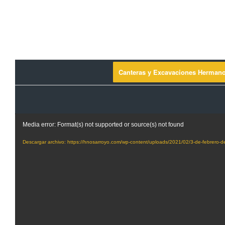
Canteras y Excavaciones Herman
Media error: Format(s) not supported or source(s) not found
Descargar archivo: https://hnosarroyo.com/wp-content/uploads/2021/02/3-de-febrero-