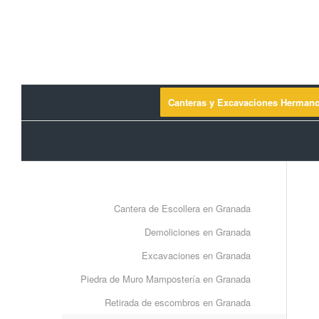
Canteras y Excavaciones Herman
Cantera de Escollera en Granada
Demoliciones en Granada
Excavaciones en Granada
Piedra de Muro Mampostería en Granada
Retirada de escombros en Granada