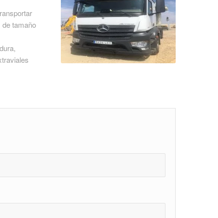
ransportar
s de tamaño
dura,
traviales