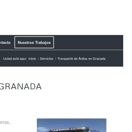
ntacto
Nuestros Trabajos
Usted está aquí:
Inicio
/
Servicios
/
Transporte de Áridos en Granada
 GRANADA
erras,