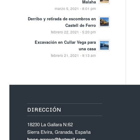
Malaha
marzo 5, 2021 - 8:01 pm
Derribo y retirada de escombros en
Castell de Ferro
febrero 22, 2021 - 5:20 pm
Excavación en Cullar Vega para
una casa
febrero 21, 2021 - 9:13 am
DIRECCIÓN
18230 La Gallara N:62
Sierra Elvira, Granada, España
hnos-arroyo@hotmail.com