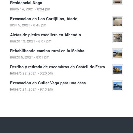
Residencial Noga
mayo 14, 2021 - 6:34 pm
Excavacion en Los Cortijillos, Atarfe
abril 5, 2021 - 6:45 pm
Aletas de piedra escollera en Alhendin
marzo 13, 2021 - 8:07 pm
Rehabilitando camino rural en la Malaha
marzo 5, 2021 - 8:01 pm
Derribo y retirada de escombros en Castell de Ferro
febrero 22, 2021 - 5:20 pm
Excavación en Cullar Vega para una casa
febrero 21, 2021 - 9:13 am