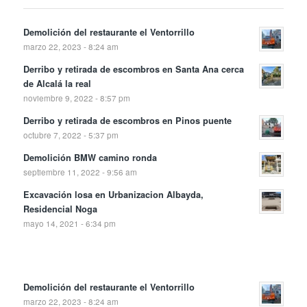
Demolición del restaurante el Ventorrillo
marzo 22, 2023 - 8:24 am
Derribo y retirada de escombros en Santa Ana cerca
de Alcalá la real
noviembre 9, 2022 - 8:57 pm
Derribo y retirada de escombros en Pinos puente
octubre 7, 2022 - 5:37 pm
Demolición BMW camino ronda
septiembre 11, 2022 - 9:56 am
Excavación losa en Urbanizacion Albayda,
Residencial Noga
mayo 14, 2021 - 6:34 pm
Demolición del restaurante el Ventorrillo
marzo 22, 2023 - 8:24 am