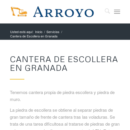
Usted está aquí:
Inicio
/
Servicios
/
Cantera de Escollera en Granada
CANTERA DE ESCOLLERA
EN GRANADA
Tenemos cantera propia de piedra escollera y piedra de
muro.
La piedra de escollera se obtiene al separar piedras de
gran tamaño de frente de cantera tras las voladuras. Se
trata de una tarea dificultosa al tratarse de piedras de gran