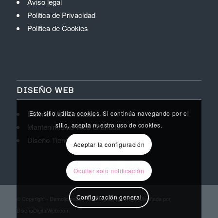
Aviso legal
Politica de Privacidad
Politica de Cookies
DISEÑO WEB
Diseño Web Granada
Este sitio utiliza cookies. Si continúa navegando por el
sitio, acepta nuestro uso de cookies.
Mantenimiento Web Granada
Diseño Tienda Online Granada
Aceptar la configuración
Ocultar solo notificación
Configuración general
© Copyright - Demoliciones y excavaciones Arroyo Diseñada por
DiseñoDigitalWeb.com