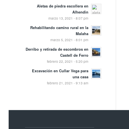
Aletas de piedra escollera en
Alhendin
marzo 13, 2021 - 8:07 pm
Rehabilitando camino rural en la
Malaha
marzo 5, 2021 - 8:01 pm
Derribo y retirada de escombros en
Castell de Ferro
febrero 22, 2021 - 5:20 pm
Excavación en Cullar Vega para
una casa
febrero 21, 2021 - 9:13 am