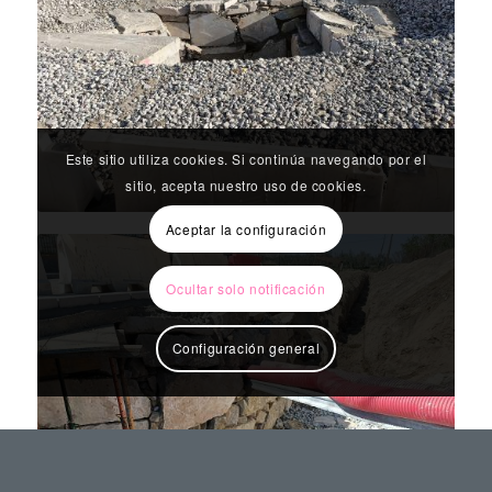
Este sitio utiliza cookies. Si continúa navegando por el
sitio, acepta nuestro uso de cookies.
Aceptar la configuración
Ocultar solo notificación
Configuración general