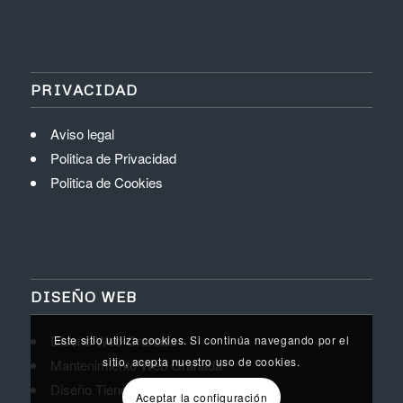
PRIVACIDAD
Aviso legal
Politica de Privacidad
Politica de Cookies
DISEÑO WEB
Diseño Web Granada
Este sitio utiliza cookies. Si continúa navegando por el
sitio, acepta nuestro uso de cookies.
Mantenimiento Web Granada
Diseño Tienda Online Granada
Aceptar la configuración