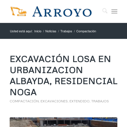
Usted está aquí:
Inicio
/
Noticias
/
Trabajos
/
Compactación
EXCAVACIÓN LOSA EN
URBANIZACION
ALBAYDA, RESIDENCIAL
NOGA
COMPACTACIÓN
,
EXCAVACIONES
,
EXTENDIDO
,
TRABAJOS