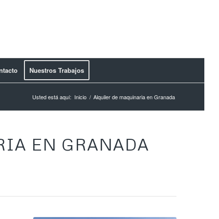
ntacto
Nuestros Trabajos
Usted está aquí:
Inicio
/
Alquiler de maquinaria en Granada
RIA EN GRANADA