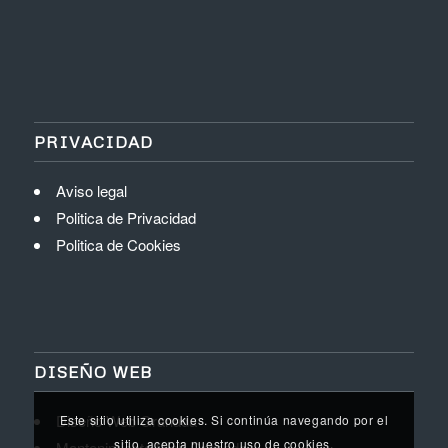
PRIVACIDAD
Aviso legal
Politica de Privacidad
Politica de Cookies
DISEÑO WEB
Diseño Web Granada
Este sitio utiliza cookies. Si continúa navegando por el
sitio, acepta nuestro uso de cookies.
Mantenimiento Web Granada