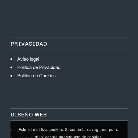
PRIVACIDAD
Aviso legal
Politica de Privacidad
Politica de Cookies
DISEÑO WEB
Diseño Web Granada
Este sitio utiliza cookies. Si continúa navegando por el
sitio, acepta nuestro uso de cookies.
Mantenimiento Web Granada