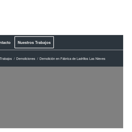
ntacto
Nuestros Trabajos
Trabajos
/
Demoliciones
/
Demolición en Fábrica de Ladrillos Las Nieves