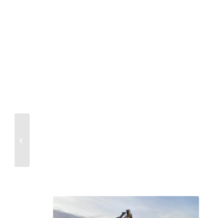
Excavación para casa
en Otura