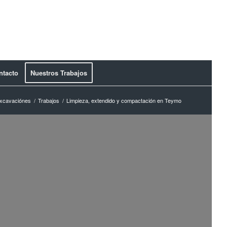
ntacto
Nuestros Trabajos
xcavaciónes
/
Trabajos
/
Limpieza, extendido y compactación en Teymo