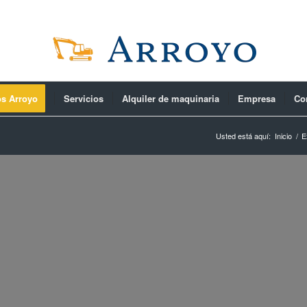
os Arroyo
Servicios
Alquiler de maquinaria
Empresa
Co
Usted está aquí:
Inicio
/
E